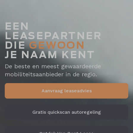
EEN
LEASEPARTNER
DIE
GEWOON
JE NAAM KENT
De beste en meest gewaardeerde
mobiliteitsaanbieder in de regio.
Aanvraag leaseadvies
Gratis quickscan autoregeling