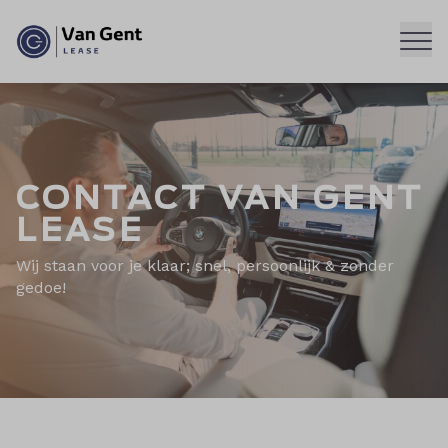
Men
CONTACT VAN GENT
LEASE
Wij staan voor je klaar; snel, persoonlijk & zonder
gedoe!