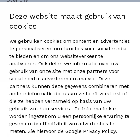
Deze website maakt gebruik van
Referenties
cookies
Vacatures
We gebruiken cookies om content en advertenties
Nieuws
te personaliseren, om functies voor social media
te bieden en om ons websiteverkeer te
Contact
analyseren. Ook delen we informatie over uw
gebruik van onze site met onze partners voor
Van Gent Lease
social media, adverteren en analyse. Deze
partners kunnen deze gegevens combineren met
Bezoekadres
andere informatie die u aan ze heeft verstrekt of
Copernicuslaan 9
die ze hebben verzameld op basis van uw
6716 BM Ede
gebruik van hun services. De informatie kan
Kvk: 80698034
worden ingezet om u een persoonlijke ervaring te
geven en de effectiviteit van advertenties te
+ 31 (0)318 88 60 80
meten. Zie hiervoor de
Google Privacy Policy
.
info@vangentlease.nl