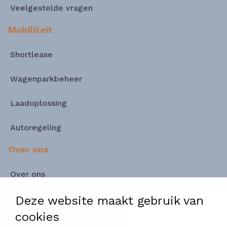
Veelgestelde vragen
Mobiliteit
Shortlease
Wagenparkbeheer
Laadoplossing
Autoregeling
Over ons
Over ons
Deze website maakt gebruik van
Referenties
cookies
Vacatures