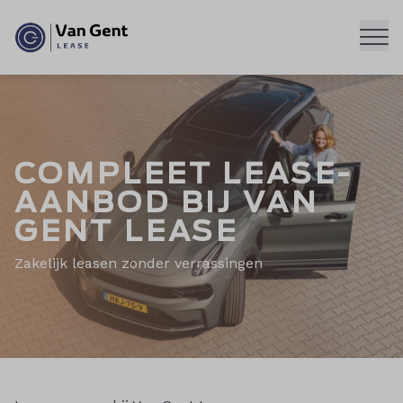
Men
COMPLEET LEASE-
AANBOD BIJ VAN
GENT LEASE
Zakelijk leasen zonder verrassingen