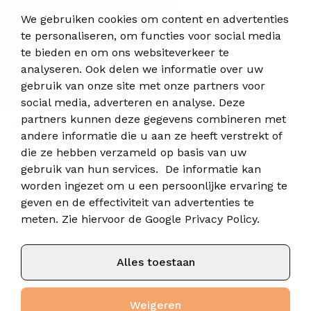
We gebruiken cookies om content en advertenties
Nieuws
te personaliseren, om functies voor social media
te bieden en om ons websiteverkeer te
Contact
analyseren. Ook delen we informatie over uw
gebruik van onze site met onze partners voor
Van Gent Lease
social media, adverteren en analyse. Deze
partners kunnen deze gegevens combineren met
Bezoekadres
andere informatie die u aan ze heeft verstrekt of
Copernicuslaan 9
die ze hebben verzameld op basis van uw
6716 BM Ede
gebruik van hun services. De informatie kan
Kvk: 80698034
worden ingezet om u een persoonlijke ervaring te
geven en de effectiviteit van advertenties te
+ 31 (0)318 88 60 80
meten. Zie hiervoor de
Google Privacy Policy
.
info@vangentlease.nl
Alles toestaan
Copyright 2026 © Van Gent Lease B.V.
Weigeren